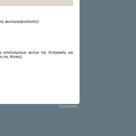
 της φωτομορφογένεσης)
αι απειλούμενων φυτών της Κυπριακής και
ση της Φύσης)
Συντελεστές