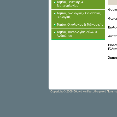
Τομέας Γενετικής &
Βιοτεχνολογίας
Φυσιο
Τομέας Ζωολογίας - Θαλάσσιας
Βιολογίας
Φωτομ
Τομέας Οικολογίας & Ταξινομικής
Βιολο
Τομέας Φυσιολογίας Ζώων &
Ανθρώπου
Αναπα
Βιολο
Ελλην
Χρήσι
Copyright © 2008 Εθνικό και Καποδιστριακό Πανεπι