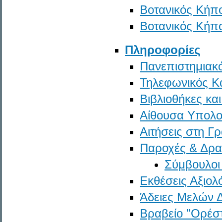
Βοτανικός Κήπ
Βοτανικός Κήπο
Πληροφορίες
Πανεπιστημιακ
Τηλεφωνικός Κ
Βιβλιοθήκες κα
Αίθουσα Υπολο
Αιτήσεις στη Γ
Παροχές & Δρα
Σύμβουλο
Εκθέσεις Αξιολ
Άδειες Μελών
Βραβείο "Ορέσ