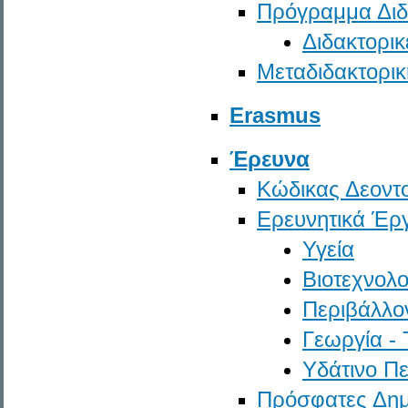
Πρόγραμμα Δι
Διδακτορικ
Μεταδιδακτορι
Erasmus
Έρευνα
Κώδικας Δεοντ
Ερευνητικά Έρ
Υγεία
Βιοτεχνολο
Περιβάλλο
Γεωργία -
Υδάτινο Π
Πρόσφατες Δημ